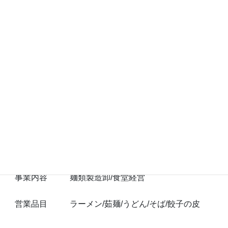
会社名
有限会社山本製麺所
住所
鳥取県境港市朝日町６６
電話
０８５９－４２－２４０８
創業年月日
１９５５年４月
設立年月日
１９８０年４月
代表者
山本文恵
事業内容
麺類製造卸/食堂経営
営業品目
ラーメン/茹麺/うどん/そば/餃子の皮