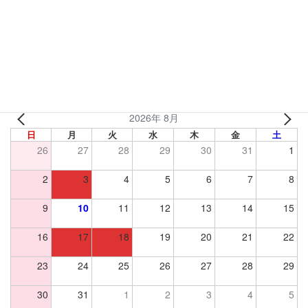
ペ
ペ
ペ
«
1
…
4
5
稿
ー
ー
ー
ジ
ジ
ジ
の
営業カレンダー
ペ
麺屋やまもとの営業カレンダーです。小売等は9:00-17:00で対応
ー
いたします。
ジ
送
2026年 8月
日
月
火
水
木
金
土
り
26
27
28
29
30
31
1
2
3
4
5
6
7
8
9
10
11
12
13
14
15
16
17
18
19
20
21
22
23
24
25
26
27
28
29
30
31
1
2
3
4
5